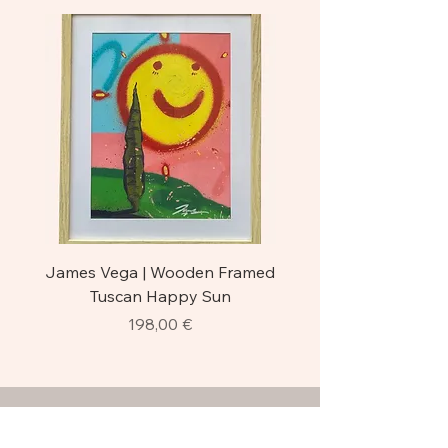
James Vega | Wooden Framed
James Vega | Wooden
Tuscan Happy Sun
Sunny Smile | Original
Prezzo
198,00 €