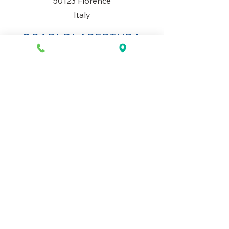
50123 Florence
Italy
ORARI DI APERTURA
Lunedì al Sabato
10AM-13.30PM & 14PM-19.30PM
Domenica
Chiuso
CONTATTACI
+39 055 2645543
info@mio-concept.com
MIO
LA NOSTRA STORIA