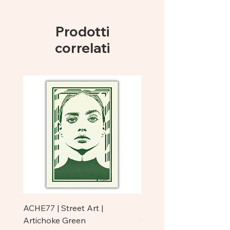
Dimensioni 7,5 x 7,5 cm
Prodotti
correlati
ACHE77 | Street Art |
ACHE77 | La Pazienza I 
Artichoke Green
Original