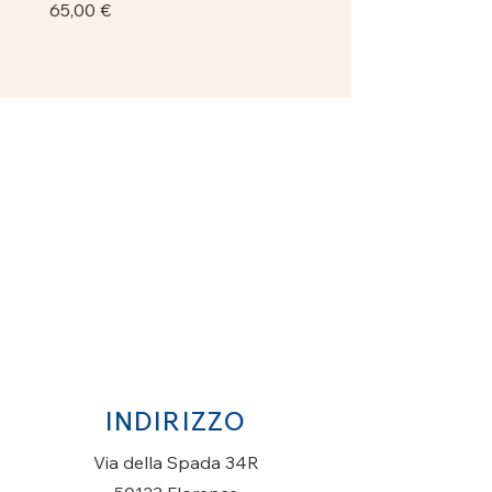
Prezzo
Prezzo
65,00 €
750,00 €
INDIRIZZO
Via della Spada 34R