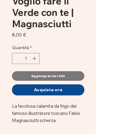
Voglio fare il
Verde con te |
Magnasciutti
Prezzo
8,00 €
Quantità
*
Aggiungi al carrello
Acquista ora
La favolosa calamita da frigo del
famoso illustratore toscano Fabio
Magnasciutti scherza:
"Voglio fare il verde con te!"