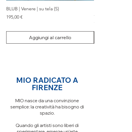
BLUB | Venere | su tela (S)
KRAITA | CON-TE
framed
Prezzo
195,00 €
Prezzo
790,00 €
Aggiungi al carrello
MIO RADICATO A
FIRENZE
MIO nasce da una convinzione
semplice: la creatività ha bisogno di
spazio.
Quando gli artisti sono liberi di
sperimentare, emerge un'arte