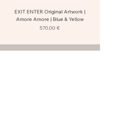
EXIT ENTER Original Artwork |
EXIT ENTER | Trittico A
Amore Amore | Blue & Yellow
Original Florence Stre
Prezzo
570,00 €