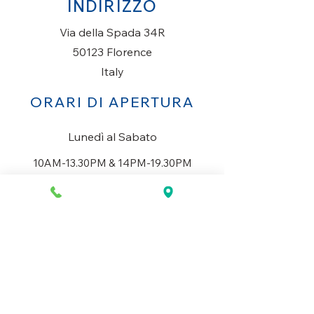
INDIRIZZO
Via della Spada 34R
50123 Florence
Italy
ORARI DI APERTURA
Lunedì al Sabato
10AM-13.30PM & 14PM-19.30PM
Domenica
Chiuso
CONTATTACI
+39 055 2645543
info@mio-concept.com