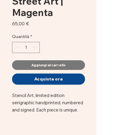
Street Art |
Magenta
Prezzo
65,00 €
Quantità
*
Aggiungi al carrello
Acquista ora
Stencil Art, limited edition
serigraphic handprinted, numbered
and signed. Each piece is unique.
The eyes were retouched using
stencils
1 Stereoscopic layer