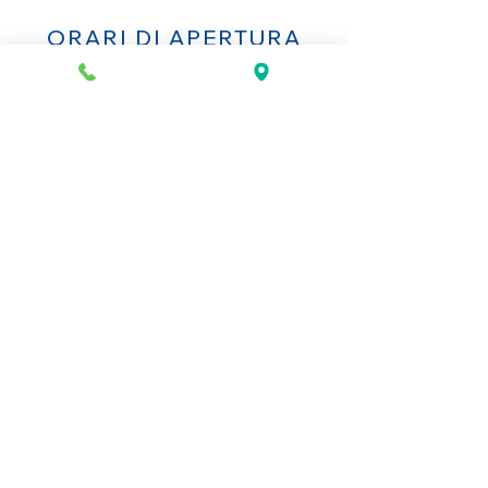
ORARI DI APERTURA
Lunedì al Sabato
10AM-13.30PM & 14PM-19.30PM
Domenica
Chiuso
CONTATTACI
+39 055 2645543
info@mio-concept.com
MIO
LA NOSTRA STORIA
I NOSTRO ARTISTI
STAMPA