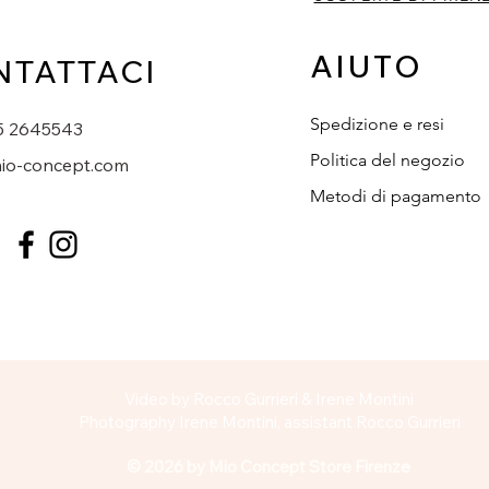
AIUTO
NTATTACI
Spedizione e resi
5 2645543
Politica del negozio
io-concept.com
Metodi di pagamento
Video by Rocco Gurrieri & Irene Montini
Photography Irene Montini, assistant Rocco Gurrieri
© 2026 by Mio Concept Store Firenze