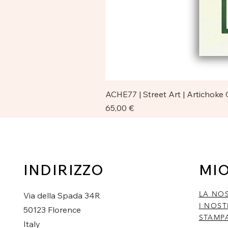
ACHE77 | Street Art | Artichoke
Prezzo
65,00 €
INDIRIZZO
MI
LA NO
Via della Spada 34R
I NOST
50123 Florence
STAMP
Italy