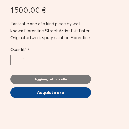
Prezzo
1500,00 €
Fantastic one of a kind piece by well
known Florentine Street Artist Exit Enter.
Original artwork spray paint on Florentine
road sign.
Quantità
*
EXIT ENTER Original | Reworked Street
Sign | Love Together
Size: 60cm
Aggiungi al carrello
Acquista ora