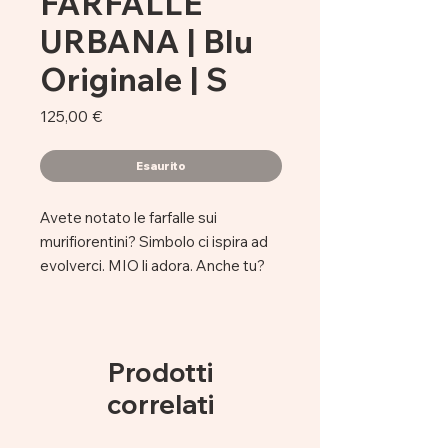
FARFALLE
URBANA | Blu
Originale | S
Prezzo
125,00 €
Esaurito
Avete notato le farfalle sui
murifiorentini? Simbolo ci ispira ad
evolverci. MIO li adora. Anche tu?
Questo è un originale su spray per
legno tecnica colore, acrilico e
stencil
Prodotti
dimensioni 20 x 15 cm
correlati