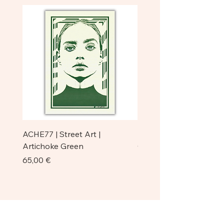
ACHE77 | Street Art |
ACHE77 | La Pazienza I 
Artichoke Green
Original
Prezzo
Prezzo
65,00 €
750,00 €