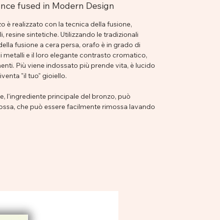
sance fused in Modern Design
 è realizzato con la tecnica della fusione,
, resine sintetiche. Utilizzando le tradizionali
ella fusione a cera persa, orafo è in grado di
 metalli e il loro elegante contrasto cromatico,
ti. Più viene indossato più prende vita, è lucido
enta "il tuo" gioiello.
, l'ingrediente principale del bronzo, può
ndossa, che può essere facilmente rimossa lavando