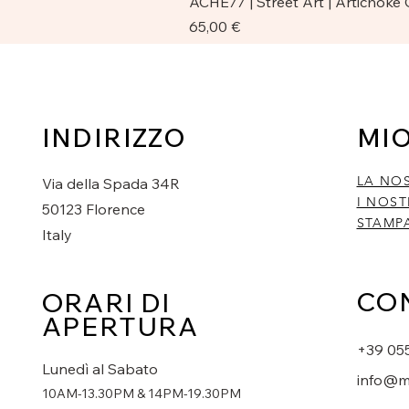
ACHE77 | Street Art | Artichoke
Prezzo
65,00 €
INDIRIZZO
MI
LA NO
Via della Spada 34R
I NOST
50123 Florence
STAMP
Italy
CO
ORARI DI
APERTURA
+39 05
Lunedì al Sabato
info@m
10AM-13.30PM & 14PM-19.30PM