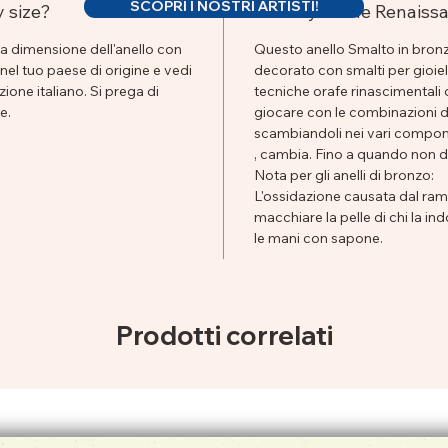
SCOPRI I NOSTRI ARTISTI!
y size?
Nobility of the Renais
lla dimensione dell'anello con
Questo anello Smalto in bronzo
 nel tuo paese di origine e vedi
decorato con smalti per gioielli
ione italiano. Si prega di
tecniche orafe rinascimentali d
e.
giocare con le combinazioni di
scambiandoli nei vari componen
, cambia. Fino a quando non div
Nota per gli anelli di bronzo:
L'ossidazione causata dal rame
macchiare la pelle di chi la i
le mani con sapone.
Prodotti correlati