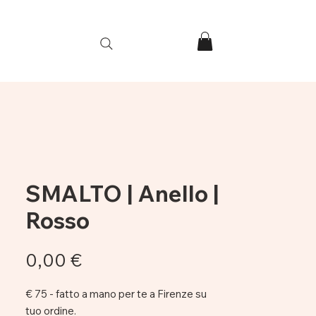
e
SMALTO | Anello |
Rosso
Prezzo
0,00 €
€ 75 - fatto a mano per te a Firenze su
tuo ordine.