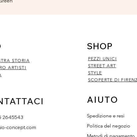
Vista rapida
 Green
O
SHOP
PEZZI UNICI
STRA STORIA
STREET ART
RO ARTISTI
STYLE
A
SCOPERTE DI FIREN
AIUTO
NTATTACI
Spedizione e resi
5 2645543
Politica del negozio
io-concept.com
Metodi di pagamento