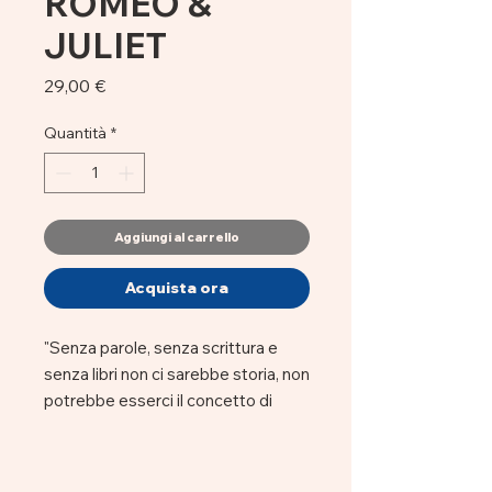
ROMEO &
JULIET
Prezzo
29,00 €
Quantità
*
Aggiungi al carrello
Acquista ora
"Senza parole, senza scrittura e
senza libri non ci sarebbe storia, non
potrebbe esserci il concetto di
umanità". Hermann Hesse
I quaderni rilegati a mano sono una
raccolta di reinterpretano titoli