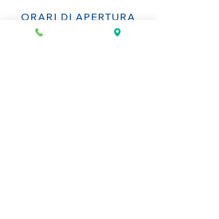
ORARI DI APERTURA
Lunedì al Sabato
10AM-13.30PM & 14PM-19.30PM
Domenica
Chiuso
CONTATTACI
+39 055 2645543
info@mio-concept.com
MIO
LA NOSTRA STORIA
I NOSTRO ARTISTI
STAMPA