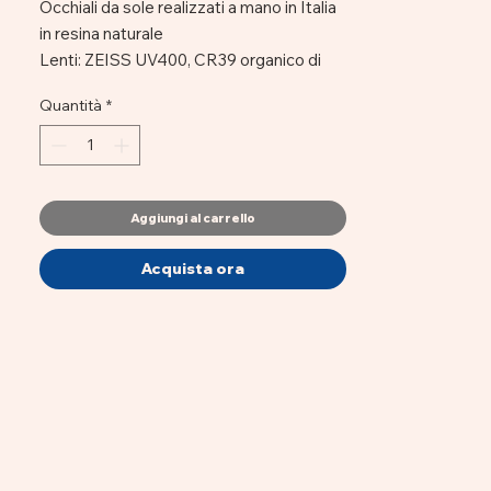
Occhiali da sole realizzati a mano in Italia
in resina naturale
Lenti:
ZEISS UV400, CR39 organico di
produzione italiana.
Quantità
*
Materiale
: acetato Mazzucchelli. Una
resina naturale, ipoallergenica. Telaio:
composto da cerniere flessibili in argento
nickel, viti e anima in filo metallico.
Dimensioni:
48 mm x 22 mm x 140 mm
Aggiungi al carrello
Acquista ora