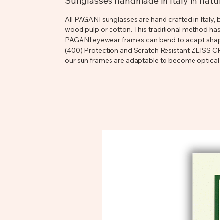
Sunglasses handmade in Italy in natur
All PAGANI sunglasses are hand crafted in Italy, b
wood pulp or cotton. This traditional method ha
PAGANI eyewear frames can bend to adapt shape 
(400) Protection and Scratch Resistant ZEISS CR3
our sun frames are adaptable to become optical