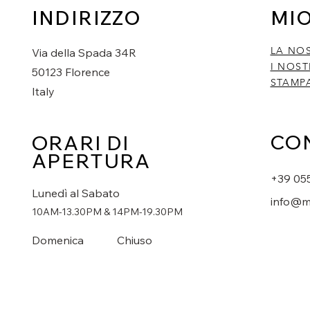
INDIRIZZO
MI
LA NO
Via della Spada 34R
I NOST
50123 Florence
STAMP
Italy
CO
ORARI DI
APERTURA
+39 05
Lunedì al Sabato
info@m
10AM-13.30PM & 14PM-19.30PM
Domenica
Chiuso