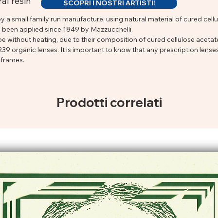
al resin
SCOPRI I NOSTRI ARTISTI!
y a small family run manufacture, using natural material of cured cellu
s been applied since 1849 by Mazzucchelli.
without heating, due to their composition of cured cellulose aceta
9 organic lenses. It is important to know that any prescription lense
 frames.
Prodotti correlati