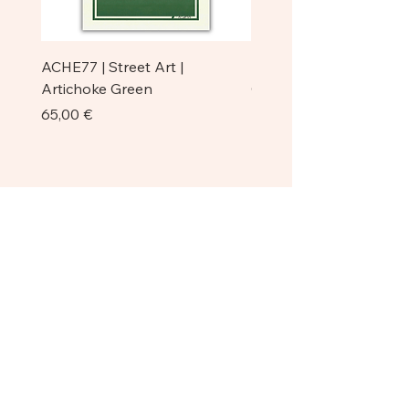
ACHE77 | Street Art |
ACHE77 | La Pazienza I 
Artichoke Green
Original
Prezzo
Prezzo
65,00 €
750,00 €