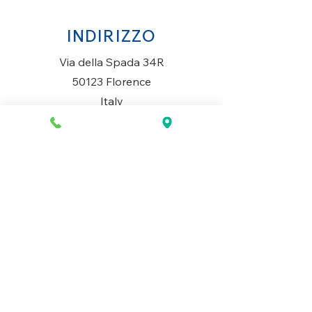
INDIRIZZO
Via della Spada 34R
50123 Florence
Italy
ORARI DI APERTURA
Lunedì al Sabato
10AM-13.30PM & 14PM-19.30PM
Domenica
Chiuso
CONTATTACI
+39 055 2645543